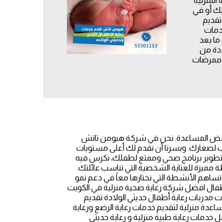
زلك أو في
تقديم
دمات
ما بعد
ادة من
وممرضات
ب بعض المساعدة. نحن في شركة هيومن تاتش
لحب لصغارك. ويسرنا أن نقدم لك أعلى مستويات
ي تطوير برنامج صحي وممتع لطفلك، نكرس فيه
ة مميزة للعناية الشخصية التي تناسب عائلتك.
وتساهم الأنشطة التي نختارها معاً في دعم نمو
للاطفال افضل شركة رعاية صحية منزلية في الكويت
مدربات رعاية أطفال حديثي الولادة تقديم
دة منزلية لتقديم خدمات رعاية الرضع ورعاية
ل خدمات رعاية طبية منزلية و رعاية حديثي