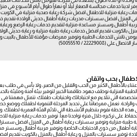
فر لدينا خدمات مجالسة الصغار ليلاً أو نهاراً طوال أيام الأسبوع في من
مات رعاية منزلية للاطفال افضل شركة رعاية صحية منزلية في الكويت 
في المنزل افضل سسترات مدربات رعاية أطفال حديثي الولادة تقديم خ
ربية أطفال وسستر مساعدة منزلية لتقديم خدمات رعاية الرضع ورعاية 
منزل بالكويت تقديم افضل خدمات رعاية طبية منزلية و رعاية حديثي الول
من تاتش للخدمات الطبية وتوفير ممرضات مؤقتة للأطفال بالبيت 
22229008 / 50055510)
لاطفال بحب واتقان
عتناء بالأطفال الكثير من الحب والقليل من الصبر، ولا بأس في طل
لطبية المنزلية نوظف جهود طاقمنا الخبير لتوفير بيئة آمنة ومليئة با
متخصصة التي تتلاءم مع احتياجاتك واحتياجات طفلك. تتمثل مهمتنا ف
ب والراحة. تعمل ممرضاتنا على تحديد المرحلة التنموية لطفلك ووضع خط
لى هذه الخطة نقوم بتنظيم الأنشطة التي تلائم الفئة العمرية لطفلك. 
حفاظ على تركيزه خلال فترة تواجدنا معاً. توفير خدمات رعاية منزلية 
ية طبية منزلية وتوفير سسترات رعاية أطفال في المنزل افضل سسترات 
ية أطفال من ذوي الاحتياجات الخاصة وتوفير مربية أطفال وسستر مساع
لادة توفير سسترات بالمنزل و رعاية أطفال بالمنزل بالكويت تقديم افض