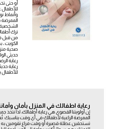
أو حتى تخ
للأطفال ع
وأنماط نو
الممرضة في
الشخصية. 
ترك أطفال
من قبل فر
الكويت ، ب
صحية منزل
حديثي الو
رعاية الرض
رعاية حدي
للأطفال بالبي
رعاية اطفالك في المنزل بأمان وآمانة
إن أولويتنا القصوى هي رعاية أطفالك، لذا نتخذ ج
الممرضة الراعية لأطفالك في أي وقت يناسبك. تُع
تستحقين عطلة قصيرة أو وقت فراغ تقومين به بم
للاعتناء بهم. سواءً أكنت بحاجة إلى المساعدة لل