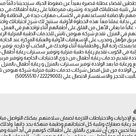
ططين لقضاء عطلة قصيرة بعيداً عن ضغوط الحياة، ستجديننا دائماً مس
لى تلبية متطلباتك الفريدة. وتشرف ممرضاتنا على رعاية أطفالك في جم
مهم بالإضافة لمساعدتهم في اكتساب مهارات جيدة في النظافة والسلوك
 بداية عملنا معاً. هذه الخطوة الأولية، ستتيح لك شرح احتياجاتك واخ
غالباً ما يعاني الأهل من القلق على أطفالهم أثناء تواجدهم في العم
هم في المنزل. تقدم شركة هيومن تاتش للخدمات الطبية المنزلية الرع
يق مؤهل ومدرب على الإسعافات الأولية والعناية المركزة عند الحا
ما يمنحك راحة البال والطمأنينة أثناء تواجدك في المكتب أو خارجه. توف
ية في الكويت تقديم رعاية طبية منزلية وتوفير سسترات رعاية أطفا
لادة تقديم خدمات رعاية أطفال من ذوي الاحتياجات الخاصة وتوفير م
ع ورعاية ما بعد الولادة توفير سسترات بالمنزل و رعاية أطفال بالمنزل
ثي الولادة من قبل افضل شركات خدمات طبية منزلية شركة هيومن ت
ت للحجز والاستفسار الاتصال علي (22229008 / 50055510)
ميع الإجراءات والاحتياطات اللازمة لضمان سلامتهم. يمكنك التواصل مب
د رعاية صغارك وتلبية كل احتياجاتهم وظيفة منهكة بحد ذاتها. ولذلك 
ا تحبين دون أن تشعري بالقلق على أطفالك كونهم في أيد أمينة وم
يلة واحدة أو مدة أطول، يسعدنا في شركة هيومن تاتش للخدمات الطبية 