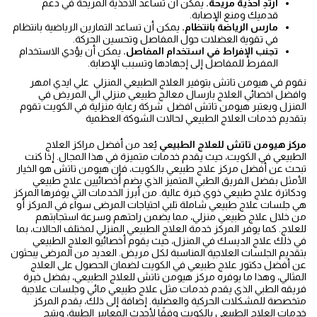
ارتدِ أحذية مريحة.
يمكن أن تساعد الأحذية المريحة في دعم
قدميك ومنع الإصابة.
مارس الرياضة بانتظام.
يمكن أن تساعد التمارين الرياضية بانتظام
في تقوية العضلات حول المفاصل وتحسين الحركة.
تجنب الإفراط في استخدام المفاصل.
يمكن أن يؤدي الاستخدام
المفرط للمفاصل إلى إجهادها وتسبب الإصابة.
نقوم في هيومن تاتش بتوفير العلاج الطبيعي المنزلي علي ايدي امهر
وافضل اخصائي العلاج بارسال معالج طبيعي منزلي الي المريض في
المنزل ويعتبر هيومن تاتش افضل شركة رعاية منزلية في الكويت تقوم
بتقديم خدمات العلاج الطبيعي لحالات الشوكة العظمية
مركز هيومن تاتش للعلاج الطبيعي
يُعد من أفضل مراكز العلاج
الطبيعي في الكويت، حيث يقدم خدمات متميزة في هذا المجال. إذا كنت
تبحث عن أفضل مركز علاج طبيعي بالكويت، فإن هيومن تاتش هو الخيار
الأمثل بفضل الفريق الطبي المتميز الذي يضم أخصائيين علاج طبيعي
ودكاترة علاج طبيعي ذوي خبرة عالية. من أبرز الخدمات التي يوفرها المركز
هي جلسات علاج طبيعي شاملة تلبي احتياجات المرضى سواء في المركز أو
من خلال علاج طبيعي منزلي، مما يضمن راحتهم وسرعة استجابتهم
للعلاج. كما يوفر المركز خدمة العلاج الطبيعي المنزلي لمختلف الحالات، بما
في ذلك علاج الديسك في المنزل، حيث يقوم أخصائيو العلاج الطبيعي
بتقديم الجلسات العلاجية المناسبة لكل مريض. العديد من المرضى يبحثون
عن أفضل دكتور علاج طبيعي في الكويت لضمان الحصول على العلاج
المثالي، وهذا ما يوفره مركز هيومن تاتش للعلاج الطبيعي، بفضل خبرة
فريقه الطبي الذي يقدم خدمات مثل علاج طبيعي مائي وجلسات علاجية
متخصصة للمشكلات الحركية والعضلية. إضافة إلى ذلك، يقدم المركز
خدمات العلاج الطبيعي بالكويت وفقًا لأحدث المعايير الطبية، ويتيح