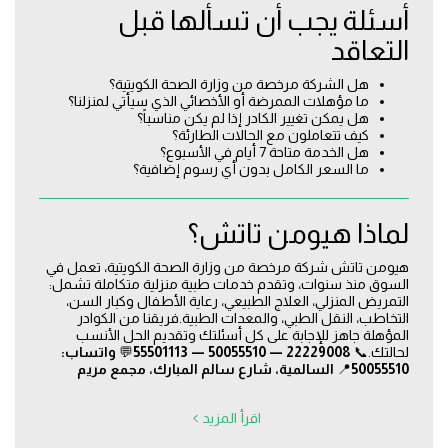
أسئلة يجب أن تسألها قبل
التعاقد
هل الشركة مرخصة من وزارة الصحة الكويتية؟
ما مؤهلات الممرضة أو الأخصائي الذي سيأتي لمنزلنا؟
هل يمكن تغيير الكادر إذا لم يكن مناسباً؟
كيف تتعاملون مع الحالات الطارئة؟
هل الخدمة متاحة 7 أيام في الأسبوع؟
ما السعر الكامل بدون أي رسوم إضافية؟
لماذا هيومن تاتش؟
هيومن تاتش شركة مرخصة من وزارة الصحة الكويتية، تعمل في
السوق منذ سنوات، وتقدم خدمات طبية منزلية متكاملة تشمل:
التمريض المنزلي، العلاج الطبيعي، رعاية الأطفال وكبار السن،
التخاطب، النقل الطبي، والمعدات الطبية.فريقنا من الكوادر
المؤهلة جاهز للإجابة على كل أسئلتك وتقديم الحل الأنسب
لحالتك.📞
22229008 — 50055510 — 55501113
💬
واتساب:
50055510
📍
السالمية، شارع سالم المبارك، مجمع مريم
اقرأ المزيد