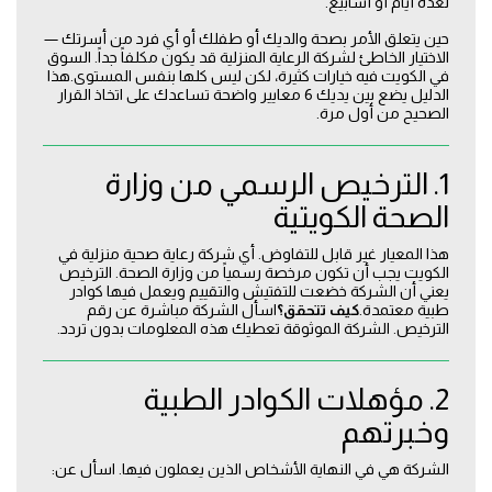
لعدة أيام أو أسابيع.
حين يتعلق الأمر بصحة والديك أو طفلك أو أي فرد من أسرتك —
الاختيار الخاطئ لشركة الرعاية المنزلية قد يكون مكلفاً جداً. السوق
في الكويت فيه خيارات كثيرة، لكن ليس كلها بنفس المستوى.هذا
الدليل يضع بين يديك 6 معايير واضحة تساعدك على اتخاذ القرار
الصحيح من أول مرة.
1. الترخيص الرسمي من وزارة
الصحة الكويتية
هذا المعيار غير قابل للتفاوض. أي شركة رعاية صحية منزلية في
الكويت يجب أن تكون مرخصة رسمياً من وزارة الصحة. الترخيص
يعني أن الشركة خضعت للتفتيش والتقييم ويعمل فيها كوادر
طبية معتمدة.
كيف تتحقق؟
اسأل الشركة مباشرة عن رقم
الترخيص. الشركة الموثوقة تعطيك هذه المعلومات بدون تردد.
2. مؤهلات الكوادر الطبية
وخبرتهم
الشركة هي في النهاية الأشخاص الذين يعملون فيها. اسأل عن: