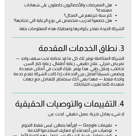
هل الممرضات والأخصائيون حاصلون على شهادات
معتمدة؟
كم سنة خبرتهم في المجال؟
هل خضعوا لتدريب متخصص في نوع الرعاية التي تحتاجها؟
الشركة الجيدة تفتخر بكوادرها وتعطيك هذه المعلومات بثقة.
3. نطاق الخدمات المقدمة
الشركة المتكاملة توفر لك كل ما قد تحتاجه تحت سقف واحد —
تمريض منزلي، علاج طبيعي، رعاية أطفال، رعاية كبار السن،
تخاطب، ونقل طبي. هذا يوفر عليك البحث في أماكن متعددة
ويضمن تنسيقاً أفضل بين الخدمات.إذا كانت الشركة تقدم خدمة
واحدة فقط — فهذا يعني أنك ستضطر للتعامل مع جهات
متعددة كلما تغيرت احتياجاتك.
4. التقييمات والتوصيات الحقيقية
لا شيء يعادل تجربة عميل حقيقي. ابحث عن:
تقييمات Google — اقرأها بتمعّن، ليس فقط النجوم
توصيات من أصدقاء أو معارف استخدموا الخدمة
كيف يتعامل فريق الشركة حين تتصل بهم للمرة الأولى —