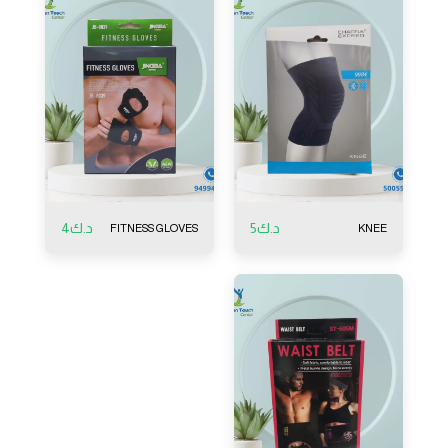
د.ك
5
د.ك
4
FITNESS GLOVES
KNEE