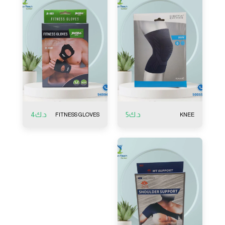
د.ك
5
د.ك
4
FITNESS GLOVES
KNEE