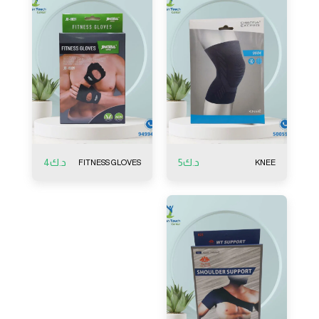
د.ك
5
د.ك
4
FITNESS GLOVES
KNEE