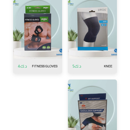
د.ك
5
د.ك
4
FITNESS GLOVES
KNEE